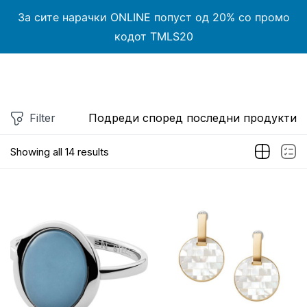
0
За сите нарачки ONLINE попуст од 20% со промо
Влез
кодот TMLS20
Filter
Подреди според последни продукти
Запомни ме
Заборавена лозинка?
Showing all 14 results
ВЛЕЗИ
КРЕИРАЈ НАЛОГ